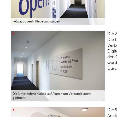
»Always open!« Klebebuchstaben
Die Z
Die 
Verb
Digit
den G
wurd
Durc
Die Unternehmensziele auf Aluminium Verbundplatten
gedruckt
Die 
An d