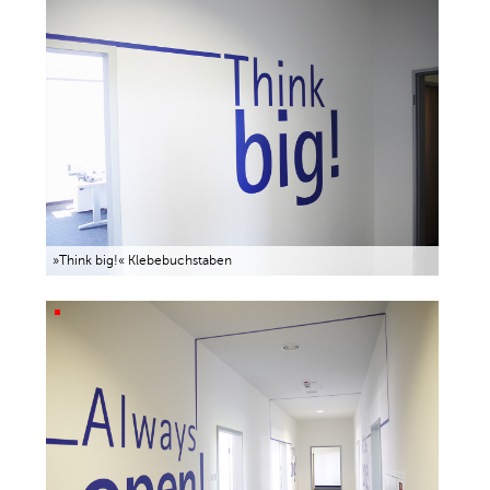
»Think big!« Klebebuchstaben