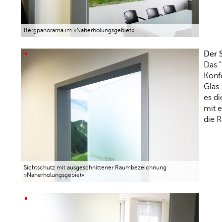
Bergpanorama im »Naherholungsgebiet«
Der 
Das 
Konf
Glas.
es di
mit e
die 
Sichtschutz mit ausgeschnittener Raumbezeichnung
»Naherholungsgebiet«