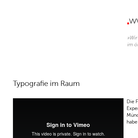
»Wir
im ö
Typografie im Raum
Die 
Expe
Münc
habe 