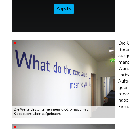
Die 
Bere
ausge
mang
Wand
Farb
Auft
geein
mean 
habe
Firm
Die Werte des Unternehmens großformatig mit
Klebebuchstaben aufgebracht