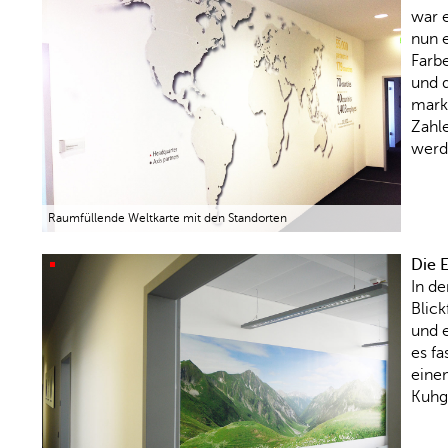
war e
nun e
Farbe
und d
marki
Zahl
werde
Raumfüllende Weltkarte mit den Standorten
Die 
In de
Blick
und 
es fa
einem
Kuhg